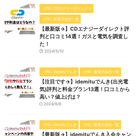
（PR）CDエナジーダイレクト
（PR）新電力会社一覧
【最新版→】CDエナジーダイレクト評
判と口コミ14選！ガスと電気を調査し
た！
2024/5/10
（PR）idemituでんき
（PR）新電力会社一覧
【注目です→】idemituでんき(出光電
気)評判と料金プラン13選！口コミから
高い？値上げは？
2024/6/8
（PR）idemituでんき
（PR）新電力会社一覧
【最新版→】idemituでんき入会キャン